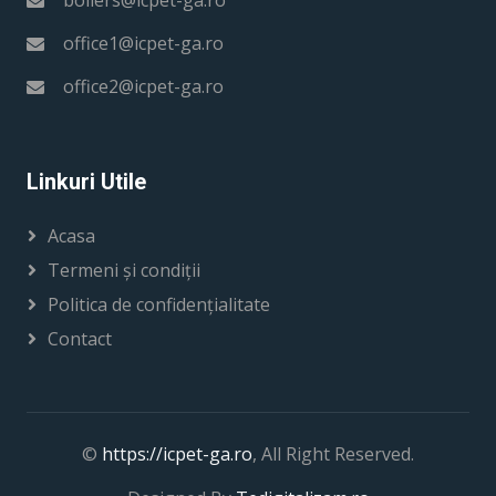
boilers@icpet-ga.ro
office1@icpet-ga.ro
office2@icpet-ga.ro
Linkuri Utile
Acasa
Termeni și condiții
Politica de confidențialitate
Contact
©
https://icpet-ga.ro
, All Right Reserved.