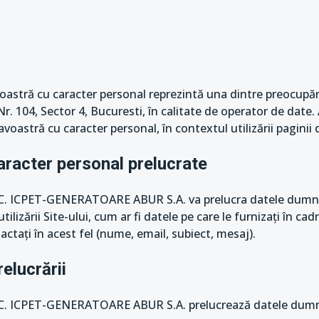
astră cu caracter personal reprezintă una dintre preocupări
 Nr. 104, Sector 4, Bucuresti, în calitate de operator de dat
voastră cu caracter personal, în contextul utilizării paginii
aracter personal prelucrate
, S.C. ICPET-GENERATOARE ABUR S.A. va prelucra datele dumn
ilizării Site-ului, cum ar fi datele pe care le furnizați în cadr
actați în acest fel (nume, email, subiect, mesaj).
relucrării
, S.C. ICPET-GENERATOARE ABUR S.A. prelucrează datele dumn