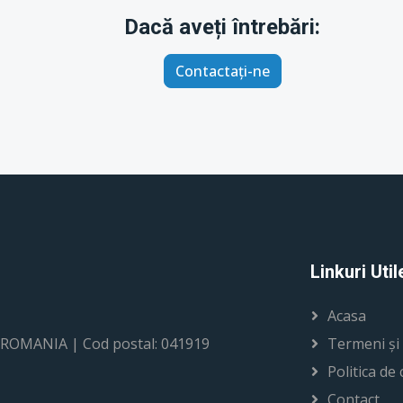
Dacă aveți întrebări:
Contactați-ne
Linkuri Util
Acasa
i, ROMANIA | Cod postal: 041919
Termeni și 
Politica de 
Contact