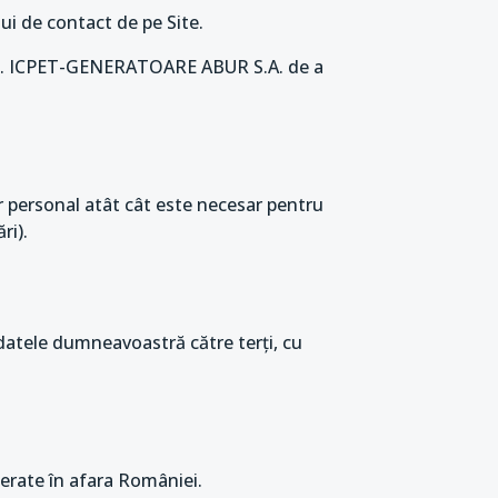
i de contact de pe Site.
 S.C. ICPET-GENERATOARE ABUR S.A. de a
 personal atât cât este necesar pentru
ri).
datele dumneavoastră către terți, cu
erate în afara României.