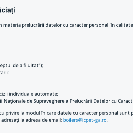
ciați
în materia prelucrării datelor cu caracter personal, în calitat
ptul de a fi uitat”);
ării;
;
cizii individuale automate;
ţii Naţionale de Supraveghere a Prelucrării Datelor cu Carac
u privire la modul în care datele cu caracter personal sunt p
adresați la adresa de email:
boilers@icpet-ga.ro
.