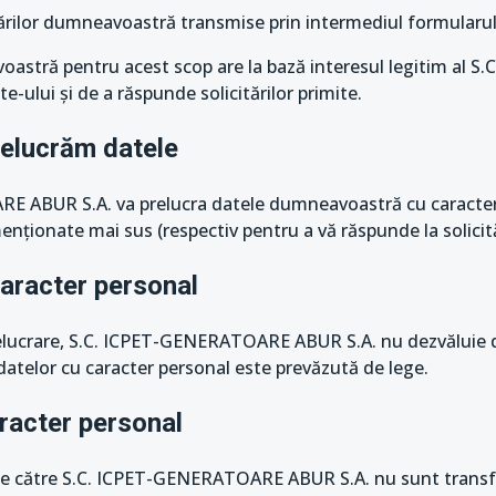
ărilor dumneavoastră transmise prin intermediul formularulu
oastră pentru acest scop are la bază interesul legitim al
e-ului și de a răspunde solicitărilor primite.
relucrăm datele
RE ABUR S.A. va prelucra datele dumneavoastră cu caracter
enționate mai sus (respectiv pentru a vă răspunde la solicită
caracter personal
relucrare, S.C. ICPET-GENERATOARE ABUR S.A. nu dezvăluie 
 datelor cu caracter personal este prevăzută de lege.
aracter personal
ate către S.C. ICPET-GENERATOARE ABUR S.A. nu sunt transf