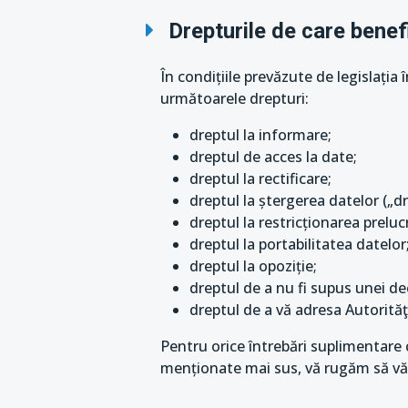
Drepturile de care benefi
În condițiile prevăzute de legislația 
următoarele drepturi:
dreptul la informare;
dreptul de acces la date;
dreptul la rectificare;
dreptul la ștergerea datelor („dre
dreptul la restricționarea prelucr
dreptul la portabilitatea datelor
dreptul la opoziție;
dreptul de a nu fi supus unei de
dreptul de a vă adresa Autorită
Pentru orice întrebări suplimentare c
menționate mai sus, vă rugăm să vă 